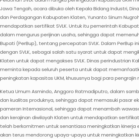
Jawa Tengah, acara dibuka oleh Kepala Bidang Industri, Di
dan Perdagangan Kabupaten Klaten, Yunanto Sinum Nugroho
mendapatkan sertifikat SVLK. Untuk itu pemerintah Kabupa
dalam mengurus perijinan usaha, sehingga dapat memenuhi 
Bupati (PerBup), tentang percepatan SVLK. Dalam PerBup i
dengan SVLK, sebagai salah satu syarat untuk dapat mengi
Klaten untuk dapat mengakses SVLK. Dinas perindustrian K
meminta kepada seluruh peserta untuk dapat memanfaatk
peningkatan kapasitas UKM, khususnya bagi para pengrajin m
Ketua Umum Asmindo, Anggoro Ratmadiputro, dalam sambuta
dan kualitas produknya, sehingga dapat memasuki pasar eks
pameran Internasional, sehingga dapat menambah wawasan 
dan kerajinan diwilayah Klaten untuk mendapatkan sertifik
telah berkomitmen untuk senantiasa meningkatkan kinerja ek
akan terus mendorong upaya-upaya untuk meningkatkan kiner