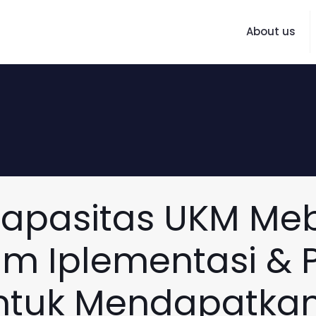
About us
apasitas UKM Meb
am Iplementasi 
ntuk Mendapatkan S