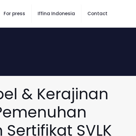
For press
Iffina Indonesia
Contact
el & Kerajinan
& Pemenuhan
ertifikat SVLK