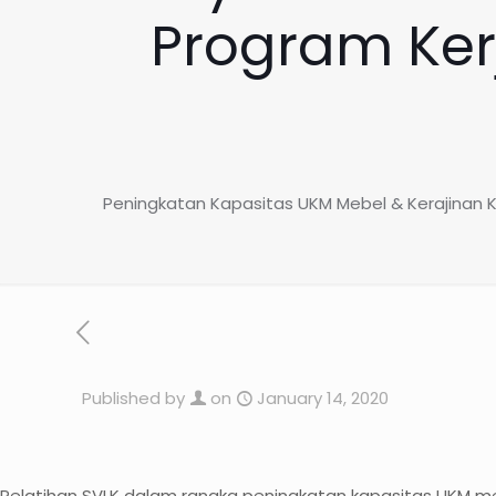
Program Ke
Peningkatan Kapasitas UKM Mebel & Kerajinan 
Published by
on
January 14, 2020
Pelatihan SVLK dalam rangka peningkatan kapasitas UKM mebe