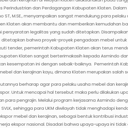
nas Perindustrian dan Perdagangan Kabupaten Klaten. Dalam 
 ST, M.SE., menyampaikan sangat mendukung para pelaku us
ten Klaten akan membantu dan memberikan kemudahan bagi p
persyaratan legalitas yang sudah ditetapkan. Disampaikan
ni ditetapkan bahwa proyek-proyek pengadaan mebel untuk k
kuti tender, pemerintah Kabupaten Klaten akan terus mend
abupaten Klaten sangat berterimakasih kepada Asmindo dan
an kesempatan ini dengan sebaik-baiknya. Pemerintah K
ebel dan kerajinan kayu, dimana Klaten merupakan salah sat
nnya berharap agar para pelaku usaha mebel dan kerajina
por. Untuk mencapai hal tersebut maka perlu dilakukan upa
para pengrajin. Melalui program kerjasama Asmindo dengan
at SVLK, sehingga para UKM diwilayah tidak menghadapi kend
spor mebel dan kerajinan, sebagai bentuk kontribusi indust
ja ekspor nasional. Disadari bahwa upaya-upaya ini tidak 