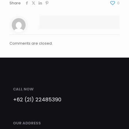
Share
0
Comments are closed.
CALL NOW
+62 (21) 22485390
OUR ADDRESS