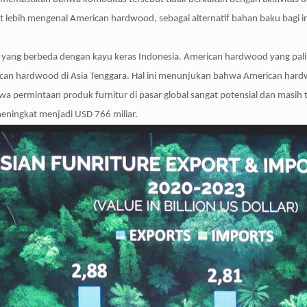
 lebih mengenal American hardwood, sebagai alternatif bahan baku bagi in
k yang berbeda dengan kayu keras Indonesia. American hardwood yang palin
an hardwood di Asia Tenggara. Hal ini menunjukan bahwa American hardwoo
intaan produk furnitur di pasar global sangat potensial dan masih terb
meningkat menjadi USD 766 miliar.