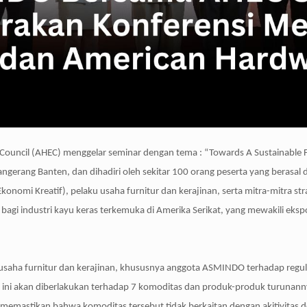
cil (AHEC) menggelar seminar dengan tema : “Towards A Sustainable Fu
angerang Banten, dan dihadiri oleh sekitar 100 orang peserta yang berasal
onomi Kreatif), pelaku usaha furnitur dan kerajinan, serta mitra-mitra
agi industri kayu keras terkemuka di Amerika Serikat, yang mewakili ekspo
aha furnitur dan kerajinan, khususnya anggota ASMINDO terhadap regulasi
ini akan diberlakukan terhadap 7 komoditas dan produk-produk turunannya y
memastikan bahwa komoditas tersebut tidak berkaitan dengan akitivitas defo