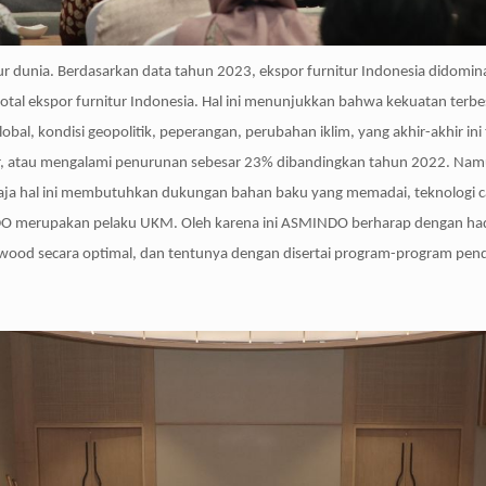
dunia. Berdasarkan data tahun 2023, ekspor furnitur Indonesia didominas
otal ekspor furnitur Indonesia. Hal ini menunjukkan bahwa kekuatan terbes
l, kondisi geopolitik, peperangan, perubahan iklim, yang akhir-akhir ini t
ar, atau mengalami penurunan sebesar 23% dibandingkan tahun 2022. Nam
u saja hal ini membutuhkan dukungan bahan baku yang memadai, teknologi c
NDO merupakan pelaku UKM. Oleh karena ini ASMINDO berharap dengan had
 secara optimal, dan tentunya dengan disertai program-program pendid