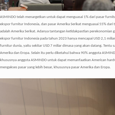
ASMINDO telah menargetkan untuk dapat menguasai 1% dari pasar furnitur 
ekspor furnitur Indonesia, dan pasar Amerika Serikat menguasai 55% dari t
adalah Amerika Serikat. Adanya tantangan ketidakpastian perekonomian globa
ekspor furnitur Indonesia pada tahun 2023 hanya mencapai USD 2,1 mili
furnitur dunia, yaitu sekitar USD 7 miliar dimasa yang akan datang. Tent
Amerika dan Eropa. Selain itu perlu diketahui bahwa 90% anggota ASMI
khususnya anggota ASMINDO untuk dapat memanfaatkan American hardwood
mengakses pasar yang lebih besar, khususnya pasar Amerika dan Eropa.