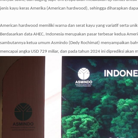
jenis kayu keras Amerika (American hardwood), sehingga diharapkan dapat
American hardwood memiliki warna dan serat kayu yang variatif serta uni
Berdasarkan data AHEC, Indonesia merupakan pasar terbesar kedua Americ
sambutannya ketua umum Asmindo (Dedy Rochimat) menyampaikan bahwa perm
mencapai angka USD 729 miliar, dan pada tahun 2024 ini diprediksi akan 