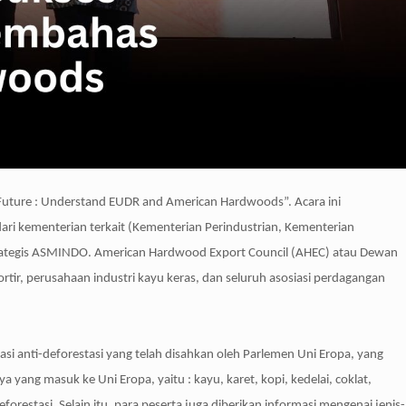
ture : Understand EUDR and American Hardwoods”. Acara ini
 dari kementerian terkait (Kementerian Perindustrian, Kementerian
 strategis ASMINDO. American Hardwood Export Council (AHEC) atau Dewan
rtir, perusahaan industri kayu keras, dan seluruh asosiasi perdagangan
 anti-deforestasi yang telah disahkan oleh Parlemen Uni Eropa, yang
ang masuk ke Uni Eropa, yaitu : kayu, karet, kopi, kedelai, coklat,
restasi. Selain itu, para peserta juga diberikan informasi mengenai jenis-