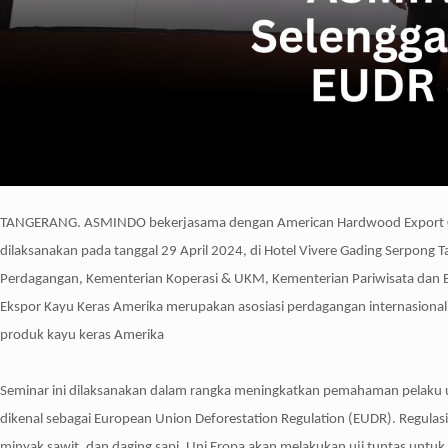
TANGERANG. ASMINDO bekerjasama dengan American Hardwood Export Coun
dilaksanakan pada tanggal 29 April 2024, di Hotel Vivere Gading Serpong T
Perdagangan, Kementerian Koperasi & UKM, Kementerian Pariwisata dan Ek
Ekspor Kayu Keras Amerika merupakan asosiasi perdagangan internasional b
produk kayu keras Amerika
Seminar ini dilaksanakan dalam rangka meningkatkan pemahaman pelaku us
dikenal sebagai European Union Deforestation Regulation (EUDR). Regulasi 
minyak sawit, dan daging sapi. Uni Eropa akan melakukan uji tuntas untuk 