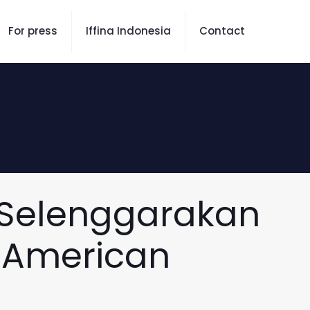
For press
Iffina Indonesia
Contact
Selenggarakan
 American