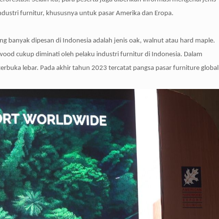
dustri furnitur, khususnya untuk pasar Amerika dan Eropa.
g banyak dipesan di Indonesia adalah jenis oak, walnut atau hard maple.
d cukup diminati oleh pelaku industri furnitur di Indonesia. Dalam
uka lebar. Pada akhir tahun 2023 tercatat pangsa pasar furniture global